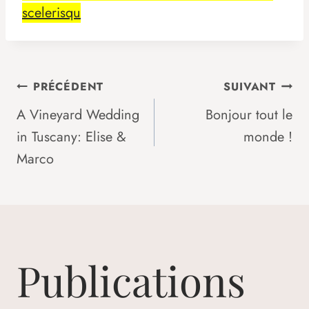
scelerisqu
Navigation
PRÉCÉDENT
SUIVANT
A Vineyard Wedding
Bonjour tout le
in Tuscany: Elise &
monde !
De
Marco
L’article
Publications