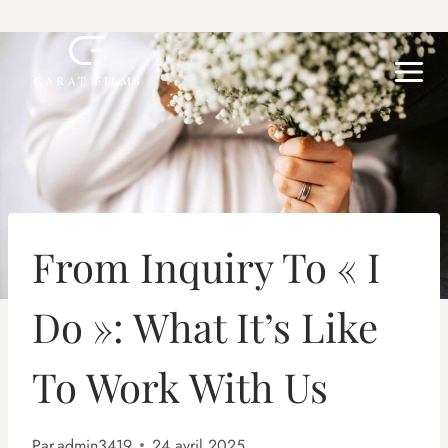
Aller
au
contenu
From Inquiry To « I
Do »: What It’s Like
To Work With Us
Par
admin3419
24 avril 2025