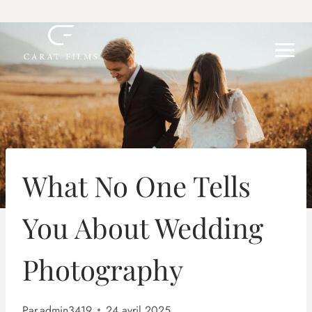
Aller
au
contenu
What No One Tells
You About Wedding
Photography
Par
admin3419
24 avril 2025