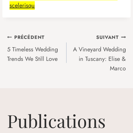
scelerisqu
Navigation
PRÉCÉDENT
SUIVANT
5 Timeless Wedding
A Vineyard Wedding
Trends We Still Love
in Tuscany: Elise &
De
Marco
L’article
Publications